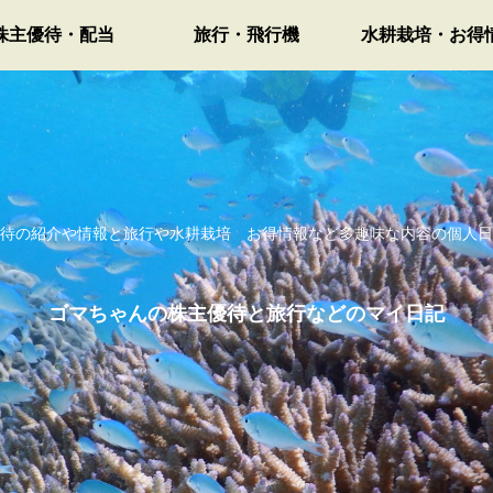
株主優待・配当
旅行・飛行機
水耕栽培・お得
待の紹介や情報と旅行や水耕栽培 お得情報など多趣味な内容の個人日
ゴマちゃんの株主優待と旅行などのマイ日記