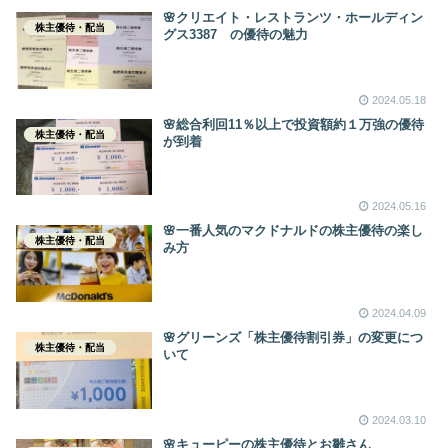
🌸クリエイト・レストランツ・ホールディン
株主優待・配当
グス3387 の優待の魅力
2024.05.18
🌸総合利回11％以上で投資額約１万強の優待
株主優待・配当
が到着
2024.05.16
🌸一番人気のマクドナルドの株主優待の楽し
株主優待・配当
み方
2024.04.09
🌸グリーンズ「株主優待割引券」の変更につ
株主優待・配当
いて
2024.03.10
🌸キューピーの株主優待とお雛さん