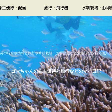
株主優待・配当
旅行・飛行機
水耕栽培・お得
待の紹介や情報と旅行や水耕栽培 お得情報など多趣味な内容の個人日
ゴマちゃんの株主優待と旅行などのマイ日記