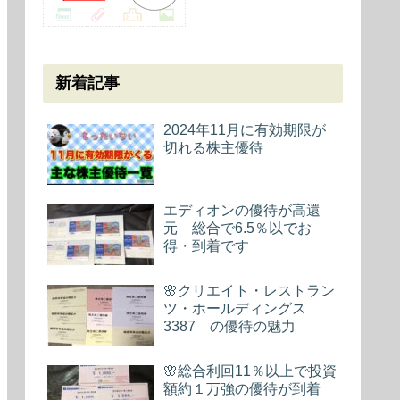
新着記事
2024年11月に有効期限が
切れる株主優待
エディオンの優待が高還
元 総合で6.5％以でお
得・到着です
🌸クリエイト・レストラン
ツ・ホールディングス
3387 の優待の魅力
🌸総合利回11％以上で投資
額約１万強の優待が到着