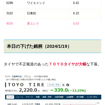
6298
ワイエイシイ
6.42
3110
日東紡
6.22
8035
東エレク
6.03
本日の下げた銘柄（2024/1/19）
タイヤで不正報道のあった
ＴＯＹＯタイヤが大幅
な下落。