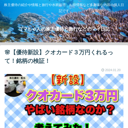
株主優待の紹介や情報と旅行や水耕栽培 お得情報など多趣味な内容の個人日
記です
ゴマちゃんの株主優待と旅行などのマイ日記
🌸【優待新設】クオカード３万円くれるっ
て！銘柄の検証！
2024.01.20
株主優待・配当