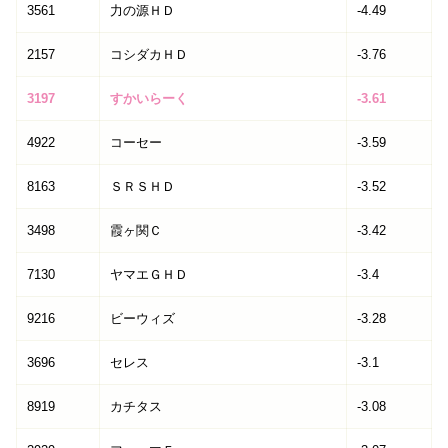
3561
力の源ＨＤ
-4.49
2157
コシダカＨＤ
-3.76
3197
すかいらーく
-3.61
4922
コーセー
-3.59
8163
ＳＲＳＨＤ
-3.52
3498
霞ヶ関Ｃ
-3.42
7130
ヤマエＧＨＤ
-3.4
9216
ビーウィズ
-3.28
3696
セレス
-3.1
8919
カチタス
-3.08