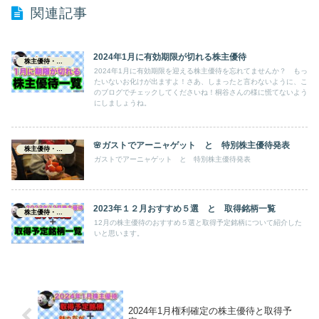
関連記事
2024年1月に有効期限が切れる株主優待
株主優待・配当
2024年1月に有効期限を迎える株主優待を忘れてませんか？ もっ
たいないお化けが出ますよ！さあ、しまったと言わないように、こ
のブログでチェックしてくださいね！桐谷さんの様に慌てないよう
にしましょうね。
🌸ガストでアーニャゲット と 特別株主優待発表
株主優待・配当
ガストでアーニャゲット と 特別株主優待発表
2023年１２月おすすめ５選 と 取得銘柄一覧
株主優待・配当
12月の株主優待のおすすめ５選と取得予定銘柄について紹介した
いと思います。
2024年1月権利確定の株主優待と取得予