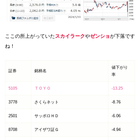
ここの所上がっていた
スカイラーク
や
ゼンショ
が下落です
ね！
値下がり
証券
銘柄名
率
5105
ＴＯＹＯ
-13.25
3778
さくらネット
-8.76
2501
サッポロＨＤ
-6.06
8708
アイザワ証Ｇ
-4.94