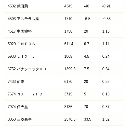
4502 武田薬
4345
-40
-0.91
4503 アステラス薬
1710
-6.5
-0.38
4617 中国塗料
1756
20
1.15
5020 ＥＮＥＯＳ
611.4
6.7
1.11
5938 ＬＩＸＩＬ
1869
4.5
0.24
6752 パナソニックＨＤ
1399.5
7.5
0.54
7433 伯東
6170
20
0.33
7674 ＮＡＴＴＹＨＤ
3715
5
0.13
7974 任天堂
8136
70
0.87
8058 三菱商事
2578.5
33.5
1.32