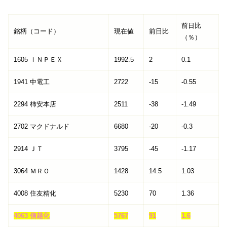
前日比
銘柄（コード）
現在値
前日比
（％）
1605 ＩＮＰＥＸ
1992.5
2
0.1
1941 中電工
2722
-15
-0.55
2294 柿安本店
2511
-38
-1.49
2702 マクドナルド
6680
-20
-0.3
2914 ＪＴ
3795
-45
-1.17
3064 ＭＲＯ
1428
14.5
1.03
4008 住友精化
5230
70
1.36
4063 信越化
5767
91
1.6