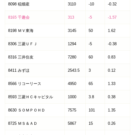
8098 稲畑産
3110
-10
-0.32
8165 千趣会
313
-5
-1.57
8198 ＭＶ東海
3145
50
1.62
8306 三菱ＵＦＪ
1294
-5
-0.38
8316 三井住友
7280
60
0.83
8411 みずほ
2543.5
3
0.12
8566 リコーリース
4950
65
1.33
8593 三菱ＨＣキャピタル
1000
3.8
0.38
8630 ＳＯＭＰＯＨＤ
7575
101
1.35
8725 ＭＳ＆ＡＤ
5867
15
0.26